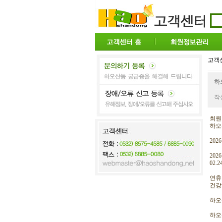
고객센
하
작성
회원
하오
20
2026
02.
연휴
건강
하오
하오