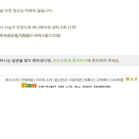
실 이전 장소는 아래와 같습니다.
시 시남구 인천서로 애니메이션 센타 A좌 111D
市市南区银川西路67-69号A座111D室
하시는 답변을 찾지 못하셨다면,
하오산동에 문의하기
에 문의하여 주세요.
|
|
|
|
|
|
|
회사 소개
인재채용
사이트 소개
광고안내
이용약관
제휴사
고객센터
사이트맵