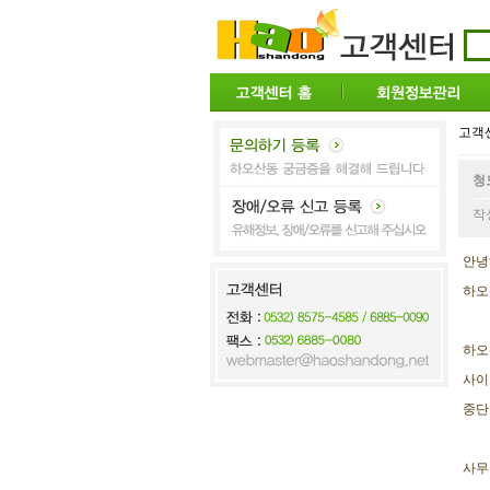
고객센
청
작성
안녕
하오
하오
사이
중단
사무