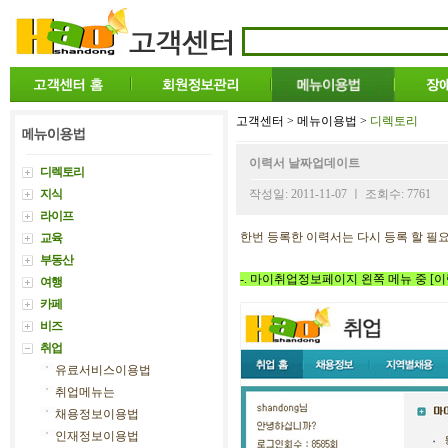
고객센터 > 메뉴이용법 >
디렉토리
이력서 날짜업데이트
디렉토리
지식
작성일: 2011-11-07 ㅣ 조회수: 7761
라이프
한번 등록한 이력서는 다시 등록 할 필
교육
부동산
-. 마이취업정보페이지 왼쪽 메뉴 중 [
여행
카페
비즈
취업
유료서비스이용법
취업메뉴는
채용정보이용법
인재정보이용법